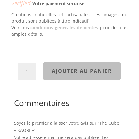
verified
Votre paiement sécurisé
Créations naturelles et artisanales, les images du
produit sont publiées à titre indicatif.
Voir nos
conditions générales de ventes
pour de plus
amples détails.
quantité
AJOUTER AU PANIER
de
The
Cube
"KAORI"
Commentaires
Soyez le premier à laisser votre avis sur “The Cube
« KAORI »”
Votre adresse e-mail ne sera pas publiée.
Les