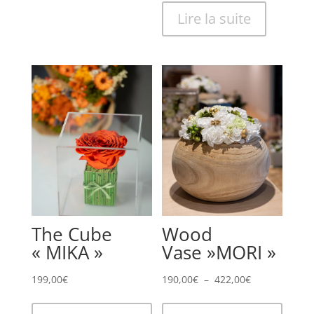
Lire la suite
The Cube
Wood
« MIKA »
Vase »MORI »
Plage
199,00
€
190,00
€
–
422,00
€
de
Ce